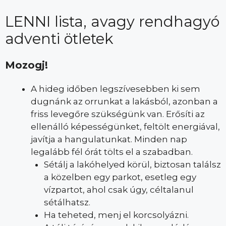
LENNI lista, avagy rendhagyó
adventi ötletek
Mozogj!
A hideg időben legszívesebben ki sem
dugnánk az orrunkat a lakásból, azonban a
friss levegőre szükségünk van. Erősíti az
ellenálló képességünket, feltölt energiával,
javítja a hangulatunkat. Minden nap
legalább fél órát tölts el a szabadban.
Sétálj a lakóhelyed körül, biztosan találsz
a közelben egy parkot, esetleg egy
vízpartot, ahol csak úgy, céltalanul
sétálhatsz.
Ha teheted, menj el korcsolyázni.