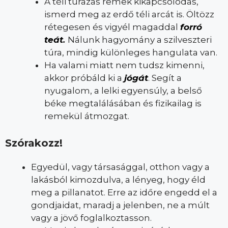
A téli túrázás remek kikapcsolódás,
ismerd meg az erdő téli arcát is. Öltözz
rétegesen és vigyél magaddal
forró
teát
.
Nálunk hagyomány a szilveszteri
túra, mindig különleges hangulata van.
Ha valami miatt nem tudsz kimenni,
akkor próbáld ki a
jógát
. Segít a
nyugalom, a lelki egyensúly, a belső
béke megtalálásában és fizikailag is
remekül átmozgat.
Szórakozz!
Egyedül, vagy társasággal, otthon vagy a
lakásból kimozdulva, a lényeg, hogy éld
meg a pillanatot. Erre az időre engedd el a
gondjaidat, maradj a jelenben, ne a múlt
vagy a jövő foglalkoztasson.