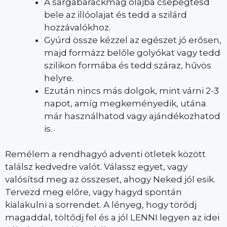
A sárgabarackmag olajba csepegtesd
bele az illóolajat és tedd a szilárd
hozzávalókhoz.
Gyúrd össze kézzel az egészet jó erősen,
majd formázz belőle golyókat vagy tedd
szilikon formába és tedd száraz, hűvös
helyre.
Ezután nincs más dolgok, mint várni 2-3
napot, amíg megkeményedik, utána
már használhatod vagy ajándékozhatod
is.
Remélem a rendhagyó adventi ötletek között
találsz kedvedre valót. Válassz egyet, vagy
valósítsd meg az összeset, ahogy Neked jól esik.
Tervezd meg előre, vagy hagyd spontán
kialakulni a sorrendet. A lényeg, hogy törődj
magaddal, töltődj fel és a jól LENNI legyen az idei