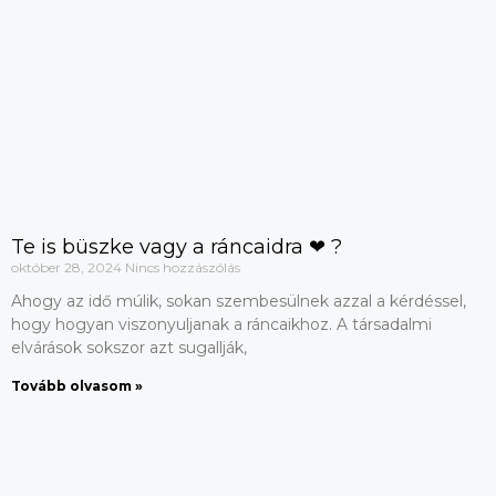
Te is büszke vagy a ráncaidra ❤ ?
október 28, 2024
Nincs hozzászólás
Ahogy az idő múlik, sokan szembesülnek azzal a kérdéssel,
hogy hogyan viszonyuljanak a ráncaikhoz. A társadalmi
elvárások sokszor azt sugallják,
Tovább olvasom »