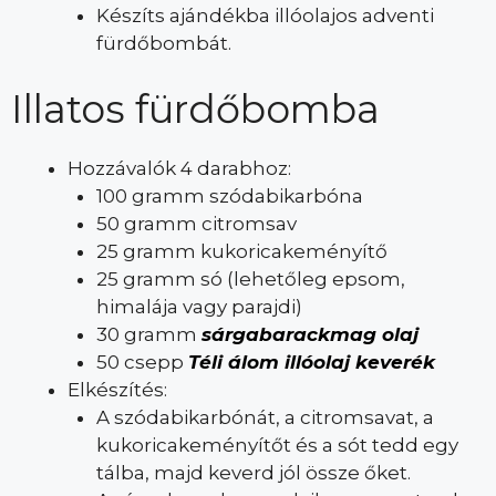
Készíts ajándékba illóolajos adventi
fürdőbombát.
Illatos fürdőbomba
Hozzávalók 4 darabhoz:
100 gramm szódabikarbóna
50 gramm citromsav
25 gramm kukoricakeményítő
25 gramm só (lehetőleg epsom,
himalája vagy parajdi)
30 gramm
sárgabarackmag olaj
50 csepp
Téli álom illóolaj keverék
Elkészítés:
A szódabikarbónát, a citromsavat, a
kukoricakeményítőt és a sót tedd egy
tálba, majd keverd jól össze őket.