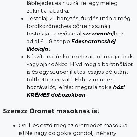
lábfejedet és húzzál fel egy meleg
zoknit a lábadra.
Testolaj: Zuhanyzás, fürdés után a még
törölközőnedves bőrre használj
testolajat: 2 evőkanál
szezámolaj
hoz
adjál 6 – 8 csepp
Édesnarancshéj
illóolaja
t.
Készíts natúr kozmetikumot magadnak
vagy ajándékba. Hívd meg a barátnőidet
is és egy szuper illatos, csajos délutánt
tölthettek együtt. Ehhez minden
hozzávalót, leírást megtaláltok a
házi
KRÉMES dobozokban
.
Szerezz Örömet másoknak is!
Örülj és oszd meg az örömödet másokkal
is! Ne nagy dolgokra gondolj, néhány