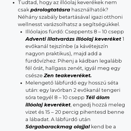
Tudtad, hogy az illóolaj keverékek nem
csak
párologtatásra
használhatók?
Néhány szabály betartásával igazi otthoni
wellnesst varázsolhatsz a segítségükkel.
Illóolajos fürdő: Cseppents 8 – 10 csepp
Adventi illatvarázs illóolaj keveréket
1
evőkanál tejszínbe (a kávétejszín
nagyon praktikus), majd add a
fürdővízhez. Pihenj a kádban legalább
fél órát, hallgass zenét, igyál meg egy
csésze
Zen teakeveréket.
Melengető lábfürdő egy hosszú séta
után: egy lavórban 2 evőkanál tengeri
sóra tegyél 8 – 10 csepp
Téli álom
illóolaj keveréket
, engedj hozzá meleg
vizet és 15 – 20 percig pihentesd benne
a lábadat. A lábfürdő után
Sárgabarackmag olajjal
kend be a