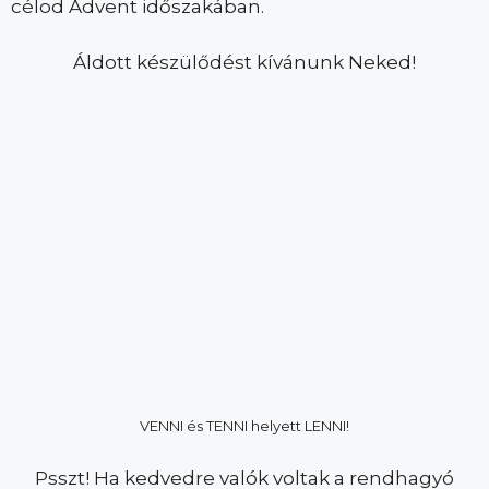
célod Advent időszakában.
Áldott készülődést kívánunk Neked!
VENNI és TENNI helyett LENNI!
Psszt! Ha kedvedre valók voltak a rendhagyó