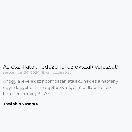
Az ősz illatai: Fedezd fel az évszak varázsát!
szeptember 28, 2024
Nincs hozzászólás
Ahogy a levelek színpompásan átalakulnak és a napfény
egyre lágyabbá, melegebbé válik, az ősz illatai kezdik
betölteni a levegőt. Az
Tovább olvasom »