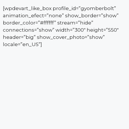
[wpdevart_like_box profile_id=”gyomberbolt”
animation_efect=”none” show_border=”show”
border_color=”#ffffff” stream=”hide”
connections=”show” width=”300″ height=”550″
header=”big” show_cover_photo=”show”
locale=”en_US”]