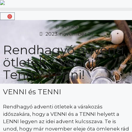
0
Timea
2023. november 27.
Rendhagyó adventi
ötletek – Venni?
Tenni? Lenni!
VENNI és TENNI
Rendhagyó adventi ötletek a várakozás
időszakára, hogy a VENNI és a TENNI helyett a
LENNI legyen az idei advent kulcsszava. Te is
unod, hogy már november eleje óta ömlenek rád