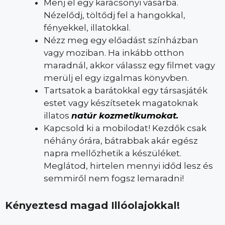
Menj el egy karácsonyi vásárba.
Nézelődj, töltődj fel a hangokkal,
fényekkel, illatokkal.
Nézz meg egy előadást színházban
vagy moziban. Ha inkább otthon
maradnál, akkor válassz egy filmet vagy
merülj el egy izgalmas könyvben.
Tartsatok a barátokkal egy társasjáték
estet vagy készítsetek magatoknak
illatos
natúr kozmetikumokat.
Kapcsold ki a mobilodat! Kezdők csak
néhány órára, bátrabbak akár egész
napra mellőzhetik a készüléket.
Meglátod, hirtelen mennyi időd lesz és
semmiről nem fogsz lemaradni!
Kényeztesd magad Illóolajokkal!