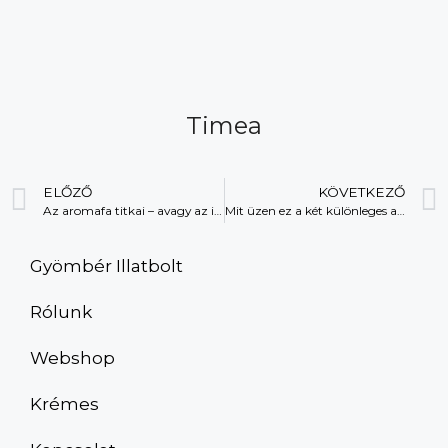
Timea
ELŐZŐ
KÖVETKEZŐ
Az aromafa titkai – avagy az illóolajok lelki hatása
Mit üzen ez a két különleges adventi növény?
Gyömbér Illatbolt
Rólunk
Webshop
Krémes