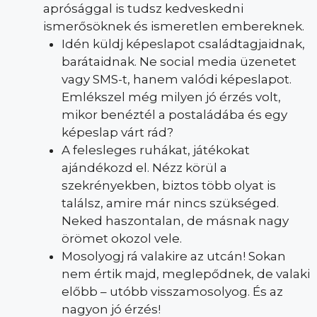
aprósággal is tudsz kedveskedni
ismerősöknek és ismeretlen embereknek.
Idén küldj képeslapot családtagjaidnak,
barátaidnak. Ne social media üzenetet
vagy SMS-t, hanem valódi képeslapot.
Emlékszel még milyen jó érzés volt,
mikor benéztél a postaládába és egy
képeslap várt rád?
A felesleges ruhákat, játékokat
ajándékozd el. Nézz körül a
szekrényekben, biztos több olyat is
találsz, amire már nincs szükséged.
Neked haszontalan, de másnak nagy
örömet okozol vele.
Mosolyogj rá valakire az utcán! Sokan
nem értik majd, meglepődnek, de valaki
előbb – utóbb visszamosolyog. És az
nagyon jó érzés!