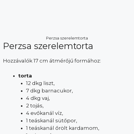
Perzsa szerelemtorta
Perzsa szerelemtorta
Hozzávalók 17 cm átmérőjű formához:
torta
12 dkg liszt,
7 dkg barnacukor,
4 dkg vaj,
2 tojás,
4 evőkanál víz,
1 teáskanál sütőpor,
1 teáskanál őrölt kardamom,