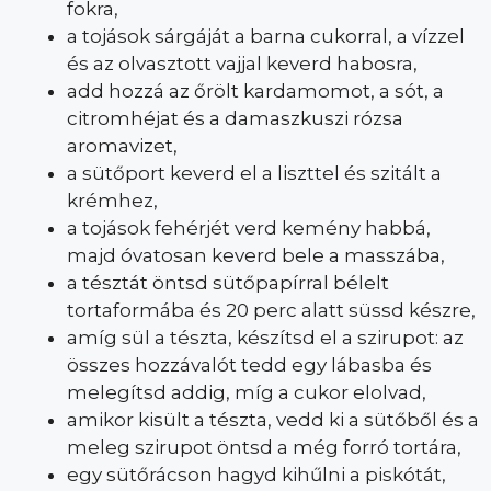
fokra,
a tojások sárgáját a barna cukorral, a vízzel
és az olvasztott vajjal keverd habosra,
add hozzá az őrölt kardamomot, a sót, a
citromhéjat és a damaszkuszi rózsa
aromavizet,
a sütőport keverd el a liszttel és szitált a
krémhez,
a tojások fehérjét verd kemény habbá,
majd óvatosan keverd bele a masszába,
a tésztát öntsd sütőpapírral bélelt
tortaformába és 20 perc alatt süssd készre,
amíg sül a tészta, készítsd el a szirupot: az
összes hozzávalót tedd egy lábasba és
melegítsd addig, míg a cukor elolvad,
amikor kisült a tészta, vedd ki a sütőből és a
meleg szirupot öntsd a még forró tortára,
egy sütőrácson hagyd kihűlni a piskótát,