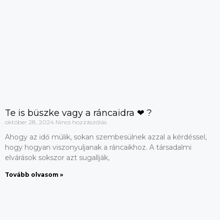
Te is büszke vagy a ráncaidra ❤ ?
október 28, 2024
Nincs hozzászólás
Ahogy az idő múlik, sokan szembesülnek azzal a kérdéssel,
hogy hogyan viszonyuljanak a ráncaikhoz. A társadalmi
elvárások sokszor azt sugallják,
Tovább olvasom »