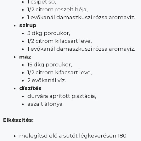
1 csipet só,
1/2 citrom reszelt héja,
1 evőkanál damaszkuszi rózsa aromavíz.
szirup
3 dkg porcukor,
1/2 citrom kifacsart leve,
1 evőkanál damaszkuszi rózsa aromavíz.
máz
15 dkg porcukor,
1/2 citrom kifacsart leve,
2 evőkanál víz.
díszítés
durvára aprított pisztácia,
aszalt áfonya.
Elkészítés:
melegítsd elő a sütőt légkeverésen 180