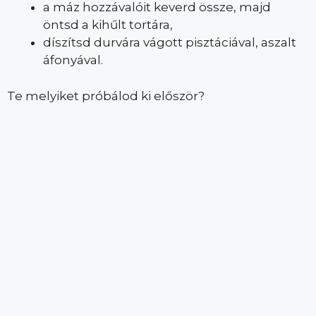
a máz hozzávalóit keverd össze, majd
öntsd a kihűlt tortára,
díszítsd durvára vágott pisztáciával, aszalt
áfonyával.
Te melyiket próbálod ki először?