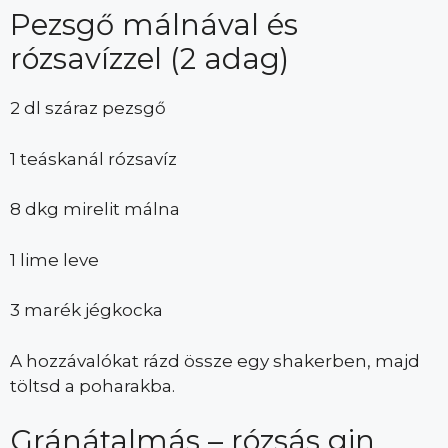
Pezsgő málnával és
rózsavízzel (2 adag)
2 dl száraz pezsgő
1 teáskanál rózsavíz
8 dkg mirelit málna
1 lime leve
3 marék jégkocka
A hozzávalókat rázd össze egy shakerben, majd
töltsd a poharakba.
Gránátalmás – rózsás gin