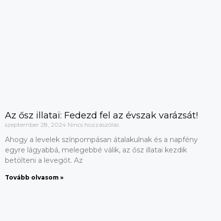
Az ősz illatai: Fedezd fel az évszak varázsát!
szeptember 28, 2024
Nincs hozzászólás
Ahogy a levelek színpompásan átalakulnak és a napfény
egyre lágyabbá, melegebbé válik, az ősz illatai kezdik
betölteni a levegőt. Az
Tovább olvasom »