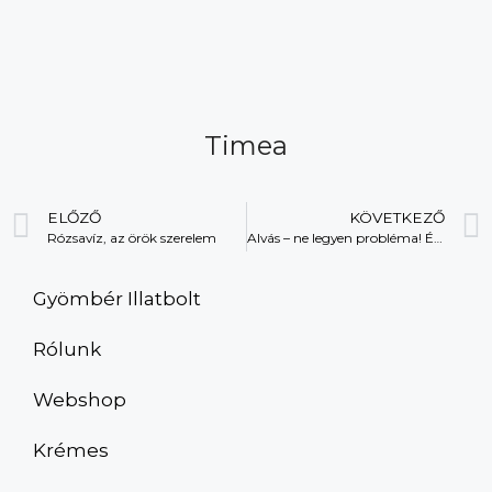
Timea
ELŐZŐ
KÖVETKEZŐ
Rózsavíz, az örök szerelem
Alvás – ne legyen probléma! Édes álmok, mosolygós reggelek
Gyömbér Illatbolt
Rólunk
Webshop
Krémes