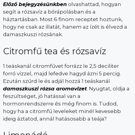
Előző bejegyzésünkben
olvashattad, hogyan
segít a rózsavíz a bőrápolásban és a
háztartásban. Most 6 finom receptet hoztunk,
hogy ne csak az illatát, hanem az ízét is élvezd a
damaszkuszi rózsának.
Citromfű tea és rózsavíz
1 teáskanál citromfűvet forrázz le 2,5 deciliter
forró vízzel, majd lefedve hagyd ázni 5 percig.
Ezután szűrd le és adjál hozzá 1 teáskanál
damaszkuszi rózsa aromavizet
. Nyugtat, oldja a
feszültséget, jó hatással van a
hormonrendszerre és még finom is. Tudod,
hogy ha a citromfű leveleket minél kevesebb
ideig áztatod, annál hatásosabb a teája?