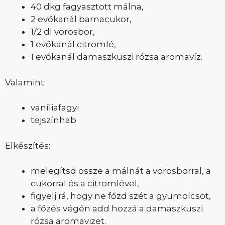
40 dkg fagyasztott málna,
2 evőkanál barnacukor,
1/2 dl vörösbor,
1 evőkanál citromlé,
1 evőkanál damaszkuszi rózsa aromavíz.
Valamint:
vaníliafagyi
tejszínhab
Elkészítés:
melegítsd össze a málnát a vörösborral, a
cukorral és a citromlével,
figyelj rá, hogy ne főzd szét a gyümölcsöt,
a főzés végén add hozzá a damaszkuszi
rózsa aromavizet.