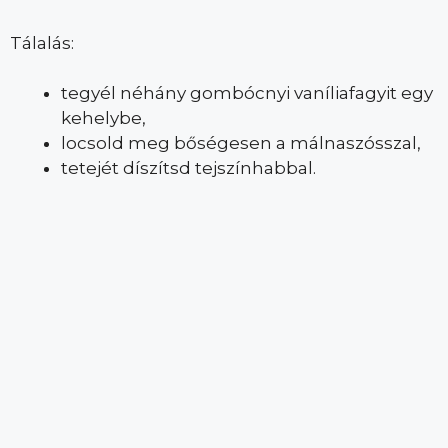
Tálalás:
tegyél néhány gombócnyi vaníliafagyit egy
kehelybe,
locsold meg bőségesen a málnaszósszal,
tetejét díszítsd tejszínhabbal.