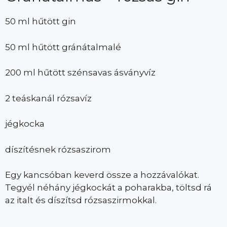
50 ml hűtött gin
50 ml hűtött gránátalmalé
200 ml hűtött szénsavas ásványvíz
2 teáskanál rózsavíz
jégkocka
díszítésnek rózsaszirom
Egy kancsóban keverd össze a hozzávalókat.
Tegyél néhány jégkockát a poharakba, töltsd rá
az italt és díszítsd rózsaszirmokkal.