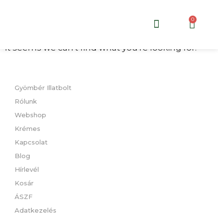
Cikkeink
0
It seems we can't find what you're looking for.
Gyömbér Illatbolt
Rólunk
Webshop
Krémes
Kapcsolat
Blog
Hírlevél
Kosár
ÁSZF
Adatkezelés